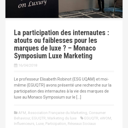
La participation des internautes :
atouts ou faiblesses pour les
marques de luxe ? – Monaco
Symposium Luxe Marketing
16/04/2018
Le professeur Elisabeth Robinot (ESG UQAM) et moi-
même (EGUQTR) avons présenté une recherche sur la
participation des internautes à la vie des marques de
luxe au Monaco Symposium sur le […]
AFM
,
Association Française du Marketing
,
Consumer
Behaviour
,
EGUQTR
,
Marketing du luxe
EGUQTR
,
eWOM
,
Influenceurs
,
Luxe
,
Participation
,
Réseaux Sociaux