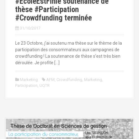
#EcoleEstFinie soutenance de
thèse #Participation
#Crowdfunding terminée
31/10/2017
Le 23 Octobre, j’ai soutenu ma thèse sur le thème de la
participation des consommateurs aux campagnes de
crowdfunding ! La soutenance de thèse s’est très bien
déroulée. Je profite […]
Marketing
AFM
,
Crowdfunding
,
Marketing
,
Participation
,
UQTR