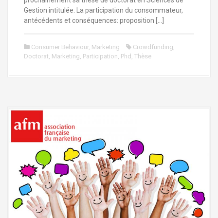
prochainement sa thèse de doctorat en Sciences de
Gestion intitulée: La participation du consommateur,
antécédents et conséquences: proposition […]
Consumer Behaviour
,
Marketing
Crowdfunding
,
Doctorat
,
Marketing
,
Participation
,
Phd
,
Thèse