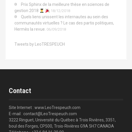
Prix Sphinx de la meilleure thèse en sciences de
gestion 2018
18/12/2018
Quels liens unissent les internautes au sein des
communautés virtuelles ? Le cas des partis politiques,
Hermès la revue.
06/09/2018
Tweets by LeoTRESPEUCH
Contact
Site Internet : www.LeoTrespeuch.com
E-mail : contact@LeoTrespeuch.com
3222 Ringuet, Université du Québec à Trois Rivières, 3351,
boul des Forges, CP500, Trois-Rivières G9A 5H7 CANADA