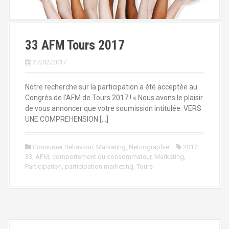
33 AFM Tours 2017
27/02/2017
Notre recherche sur la participation a été acceptée au
Congrès de l’AFM de Tours 2017 ! « Nous avons le plaisir
de vous annoncer que votre soumission intitulée: VERS
UNE COMPREHENSION […]
Consumer Behaviour
,
Marketing
,
Netnographie
2017
,
33
,
AFM
,
comportement du consommateur
,
Marketing
,
Participation
,
participation marketing
,
Tours