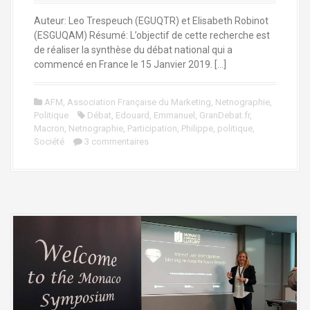
Auteur: Leo Trespeuch (EGUQTR) et Elisabeth Robinot
(ESGUQAM) Résumé: L’objectif de cette recherche est
de réaliser la synthèse du débat national qui a
commencé en France le 15 Janvier 2019. […]
AFM
,
Association Française du Marketing
,
Netnographie
,
Politique
Débat
,
Edouard
,
Emmanuel
,
GranDebat.fr
,
Macron
,
Netnographie
,
Participation
,
Philippe
,
politique
,
Société
3 commentaires