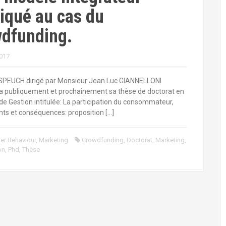
iqué au cas du
wdfunding.
017
PEUCH dirigé par Monsieur Jean Luc GIANNELLONI
a publiquement et prochainement sa thèse de doctorat en
de Gestion intitulée: La participation du consommateur,
ts et conséquences: proposition […]
r Behaviour
,
Marketing
Crowdfunding
,
Doctorat
,
Marketing
,
on
,
Phd
,
Thèse