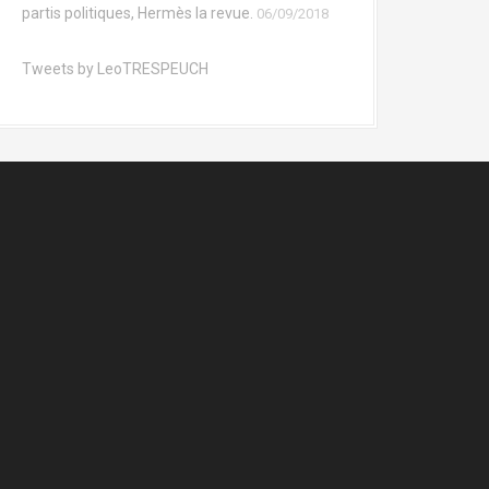
partis politiques, Hermès la revue.
06/09/2018
Tweets by LeoTRESPEUCH