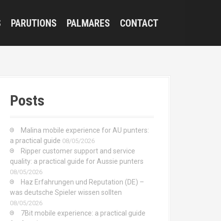
S
PARUTIONS
PALMARES
CONTACT
Posts
Malina mobile experience for AU punters:
a practical guide
08/05/2026
Ripper customer support and service
quality: a practical guide for Aussie punters
08/05/2026
Haz Erfahrungen und Reputation (DE) –
was deutsche Spieler wissen sollten
08/05/2026
7Bit mobile experience: a practical guide