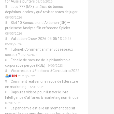
for Aussie punters
08/05/2026
Loco 777 (MX): análisis de bonos,
depósitos locales y qué revisar antes de jugar
08/05/2026
Slot 10 Bonusse und Aktionen (DE) —
praktische Analyse für erfahrene Spieler
08/05/2026
Validation Check 2026-05-05 13:29:25
05/05/2026
Tutoriel: Comment animer vos réseaux
sociaux ?
28/09/2023
Échelle de mesure de la philanthropie
corporative perçue (RSE)
19/09/2023
Victoires aux #Élections #Consulaires2022
23/10/2022
Comment réaliser une revue de littérature
en marketing.
15/03/2021
Capsules vidéos pour illustrer le livre
Intelligence d’affaires & marketing numérique
07/01/2021
La pandémie est-elle un moment décisif
ouvrant la voie vers des comportements plus