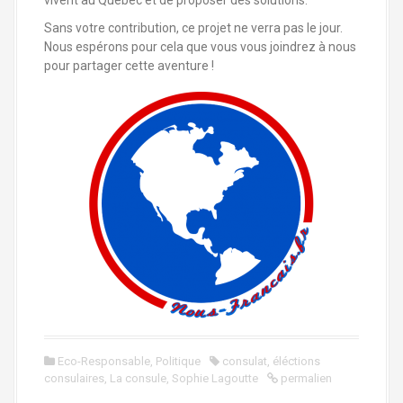
vivent au Québec et de proposer des solutions.
Sans votre contribution, ce projet ne verra pas le jour.
Nous espérons pour cela que vous vous joindrez à nous
pour partager cette aventure !
Eco-Responsable
,
Politique
consulat
,
éléctions
consulaires
,
La consule
,
Sophie Lagoutte
permalien