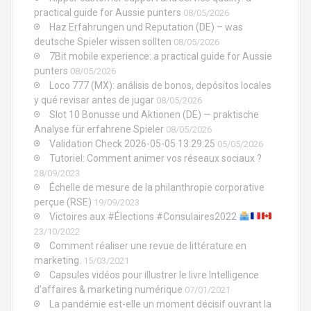
practical guide for Aussie punters
08/05/2026
d
Haz Erfahrungen und Reputation (DE) – was
deutsche Spieler wissen sollten
08/05/2026
e
7Bit mobile experience: a practical guide for Aussie
l
punters
08/05/2026
Loco 777 (MX): análisis de bonos, depósitos locales
'
y qué revisar antes de jugar
08/05/2026
Slot 10 Bonusse und Aktionen (DE) — praktische
a
Analyse für erfahrene Spieler
08/05/2026
Validation Check 2026-05-05 13:29:25
05/05/2026
r
Tutoriel: Comment animer vos réseaux sociaux ?
28/09/2023
t
Échelle de mesure de la philanthropie corporative
perçue (RSE)
19/09/2023
i
Victoires aux #Élections #Consulaires2022
23/10/2022
c
Comment réaliser une revue de littérature en
l
marketing.
15/03/2021
Capsules vidéos pour illustrer le livre Intelligence
e
d’affaires & marketing numérique
07/01/2021
La pandémie est-elle un moment décisif ouvrant la