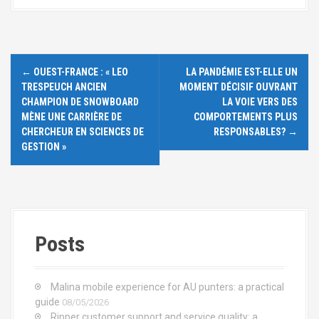
N
←
OUEST-FRANCE : « LEO
LA PANDÉMIE EST-ELLE UN
a
TRESPEUCH ANCIEN
MOMENT DÉCISIF OUVRANT
CHAMPION DE SNOWBOARD
LA VOIE VERS DES
v
MÈNE UNE CARRIÈRE DE
COMPORTEMENTS PLUS
CHERCHEUR EN SCIENCES DE
RESPONSABLES?
→
i
GESTION »
g
a
t
Posts
i
o
Malina mobile experience for AU punters: a practical
guide
08/05/2026
n
Ripper customer support and service quality: a