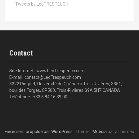
Tweets by LeoTRESPEUCH
Contact
Site Internet : www.LeoTrespeuch.com
E-mail : contact@LeoTrespeuch.com
3222 Ringuet, Université du Québec à Trois Rivières, 3351,
boul des Forges, CP500, Trois-Rivières G9A 5H7 CANADA
Téléphone : +33 6 84 16 39 00
Fièrement propulsé par WordPress
|
Thème :
Moesia
par aThemes