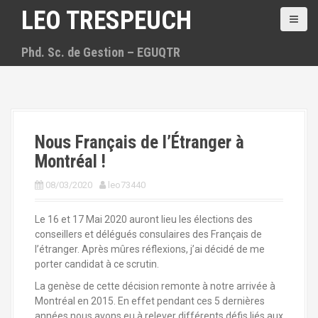
A
LEO TRESPEUCH
l
l
Phd. Sc. de Gestion – EGUQTR
e
r
a
u
c
o
Nous Français de l’Étranger à
n
t
Montréal !
e
n
08/03/2020
leo73440
u
p
Le 16 et 17 Mai 2020 auront lieu les élections des
r
conseillers et délégués consulaires des Français de
i
l’étranger. Après mûres réflexions, j’ai décidé de me
n
porter candidat à ce scrutin.
c
La genèse de cette décision remonte à notre arrivée à
i
Montréal en 2015. En effet pendant ces 5 dernières
p
années nous avons eu à relever différents défis liés aux