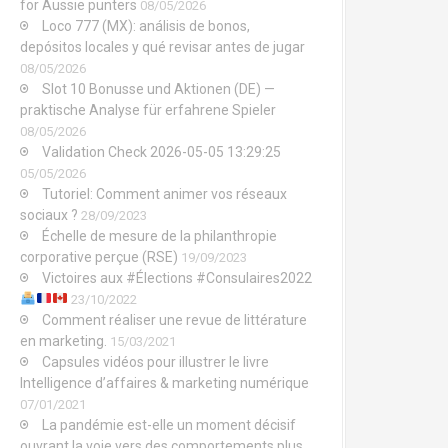
for Aussie punters
08/05/2026
Loco 777 (MX): análisis de bonos,
depósitos locales y qué revisar antes de jugar
08/05/2026
Slot 10 Bonusse und Aktionen (DE) —
praktische Analyse für erfahrene Spieler
08/05/2026
Validation Check 2026-05-05 13:29:25
05/05/2026
Tutoriel: Comment animer vos réseaux
sociaux ?
28/09/2023
Échelle de mesure de la philanthropie
corporative perçue (RSE)
19/09/2023
Victoires aux #Élections #Consulaires2022
23/10/2022
Comment réaliser une revue de littérature
en marketing.
15/03/2021
Capsules vidéos pour illustrer le livre
Intelligence d’affaires & marketing numérique
07/01/2021
La pandémie est-elle un moment décisif
ouvrant la voie vers des comportements plus