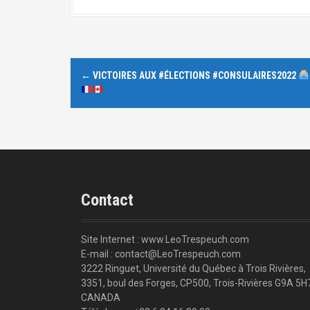
N
←
VICTOIRES AUX #ÉLECTIONS #CONSULAIRES2022
a
v
i
g
Contact
a
t
Site Internet : www.LeoTrespeuch.com
i
E-mail : contact@LeoTrespeuch.com
3222 Ringuet, Université du Québec à Trois Rivières,
o
3351, boul des Forges, CP500, Trois-Rivières G9A 5H
CANADA