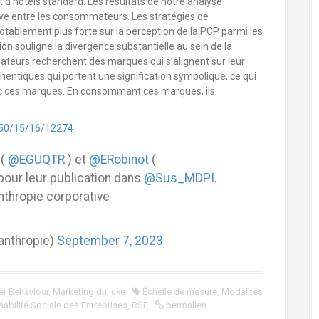
d’hôtels standard. Les résultats de notre analyse
tive entre les consommateurs. Les stratégies de
notablement plus forte sur la perception de la PCP parmi les
n souligne la divergence substantielle au sein de la
mateurs recherchent des marques qui s’alignent sur leur
hentiques qui portent une signification symbolique, ce qui
vec ces marques. En consommant ces marques, ils
50/15/16/12274
(
@EGUQTR
) et
@ERobinot
(
pour leur publication dans
@Sus_MDPI
.
anthropie corporative
anthropie)
September 7, 2023
r Behaviour
,
Marketing du luxe
Échelle de mesure
,
Modalités
abilité Sociale des Entreprises
,
RSE
permalien