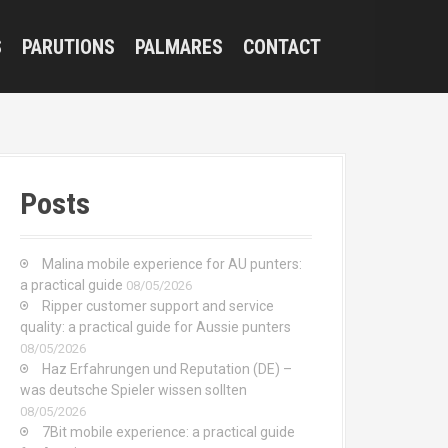
S
PARUTIONS
PALMARES
CONTACT
Posts
Malina mobile experience for AU punters:
a practical guide
08/05/2026
Ripper customer support and service
quality: a practical guide for Aussie punters
08/05/2026
Haz Erfahrungen und Reputation (DE) –
was deutsche Spieler wissen sollten
08/05/2026
7Bit mobile experience: a practical guide