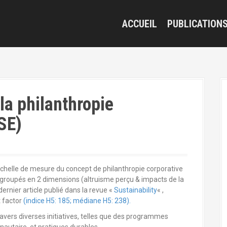
ACCUEIL
PUBLICATION
la philanthropie
SE)
échelle de mesure du concept de philanthropie corporative
regroupés en 2 dimensions (altruisme perçu & impacts de la
dernier article publié dans la revue «
Sustainability
« ,
 factor
(indice H5: 185; médiane H5: 238).
avers diverses initiatives, telles que des programmes