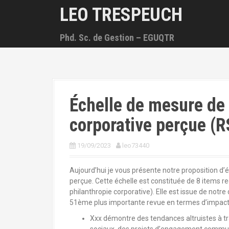
A
LEO TRESPEUCH
l
l
Phd. Sc. de Gestion – EGUQTR
e
r
a
u
c
o
Échelle de mesure de 
n
t
corporative perçue (R
e
n
u
19/09/2023
leo73440
p
r
Aujourd’hui je vous présente notre proposition d’
i
perçue. Cette échelle est constituée de 8 items 
n
philanthropie corporative). Elle est issue de notre 
c
51ème plus importante revue en termes d’impact
i
Xxx démontre des tendances altruistes à tr
p