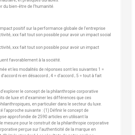
utaire, et pratiques durables.
 du bien-être de l’humanité.
impact positif sur la performance globale de l’entreprise
ivité, xxx fait tout son possible pour avoir un impact social
ivité, xxx fait tout son possible pour avoir un impact
uent favorablement à la société.
rnée et les modalités de réponses sont les suivantes
1 =
d’accord ni en désaccord ; 4 = d’accord ; 5 = tout à fait
t d’explorer le concept de la philanthropie corporative
s de luxe et d’examiner les différences que ces
lanthropiques, en particulier dans le secteur du luxe.
 l’approche suivante : (1) Définir le concept de
se approfondie de 2590 articles en utilisant la
 mesure pour le construit de la philanthropie corporative
orporative perçue sur l’authenticité de la marque en