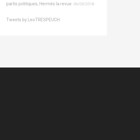
partis politiques, Hermès la revue.
06/09/2018
Tweets by LeoTRESPEUCH