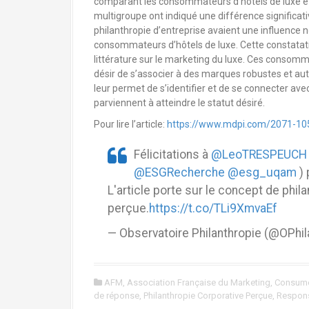
comparant les consommateurs d’hôtels de luxe et 
multigroupe ont indiqué une différence significa
philanthropie d’entreprise avaient une influence 
consommateurs d’hôtels de luxe. Cette constatatio
littérature sur le marketing du luxe. Ces consom
désir de s’associer à des marques robustes et aut
leur permet de s’identifier et de se connecter a
parviennent à atteindre le statut désiré.
Pour lire l’article:
https://www.mdpi.com/2071-10
Félicitations à
@LeoTRESPEUCH
@ESGRecherche
@esg_uqam
) 
L'article porte sur le concept de phil
perçue.
https://t.co/TLi9XmvaEf
— Observatoire Philanthropie (@OPhil
AFM
,
Association Française du Marketing
,
Consume
de réponse
,
Philanthropie Corporative Perçue
,
Respons