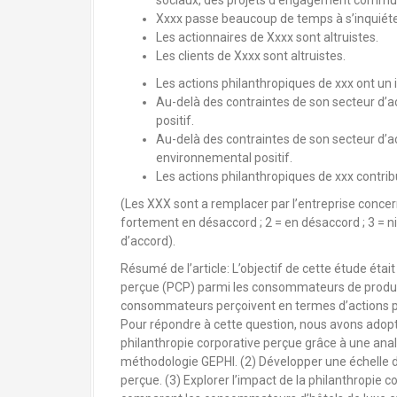
sociaux, des projets d’engagement communa
a
Xxxx passe beaucoup de temps à s’inquiéter
l
Les actionnaires de Xxxx sont altruistes.
Les clients de Xxxx sont altruistes.
Les actions philanthropiques de xxx ont un 
Au-delà des contraintes de son secteur d’act
positif.
Au-delà des contraintes de son secteur d’act
environnemental positif.
Les actions philanthropiques de xxx contrib
(Les XXX sont a remplacer par l’entreprise conce
fortement en désaccord ; 2 = en désaccord ; 3 = ni 
d’accord).
Résumé de l’article: L’objectif de cette étude étai
perçue (PCP) parmi les consommateurs de produit
consommateurs perçoivent en termes d’actions phi
Pour répondre à cette question, nous avons adopté
philanthropie corporative perçue grâce à une analy
méthodologie GEPHI. (2) Développer une échelle de
perçue. (3) Explorer l’impact de la philanthropie c