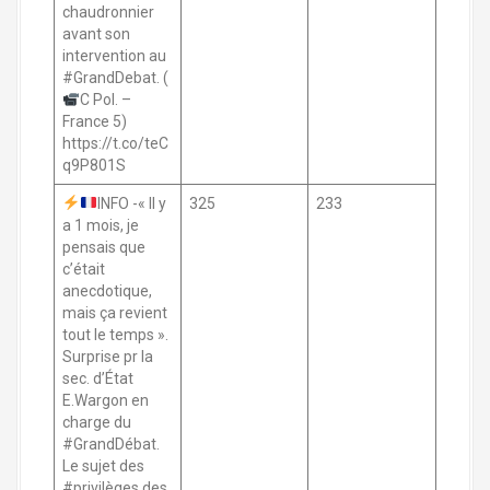
chaudronnier
avant son
intervention au
#GrandDebat. (
C Pol. –
France 5)
https://t.co/teC
q9P801S
INFO -« Il y
325
233
a 1 mois, je
pensais que
c’était
anecdotique,
mais ça revient
tout le temps ».
Surprise pr la
sec. d’État
E.Wargon en
charge du
#GrandDébat.
Le sujet des
#privilèges des