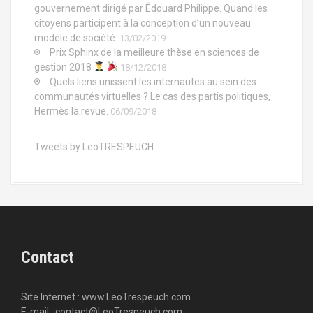
gouvernement dirigé par Édouard Philippe. Quand les
citoyens participent à la conception d’un nouveau
modèle de société.
13/02/2019
Prix Sphinx de la meilleure thèse en sciences de
gestion 2018
18/12/2018
Quels liens unissent les internautes au sein des
communautés virtuelles ? Le cas des partis politiques,
Hermès la revue.
06/09/2018
Tweets by LeoTRESPEUCH
Contact
Site Internet : www.LeoTrespeuch.com
E-mail : contact@LeoTrespeuch.com