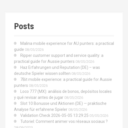
e
l
Posts
'
a
Malina mobile experience for AU punters: a practical
r
guide
08/05/2026
Ripper customer support and service quality: a
t
practical guide for Aussie punters
08/05/2026
Haz Erfahrungen und Reputation (DE) – was
i
deutsche Spieler wissen sollten
08/05/2026
7Bit mobile experience: a practical guide for Aussie
c
punters
08/05/2026
l
Loco 777 (MX): análisis de bonos, depósitos locales
y qué revisar antes de jugar
08/05/2026
e
Slot 10 Bonusse und Aktionen (DE) — praktische
Analyse für erfahrene Spieler
08/05/2026
Validation Check 2026-05-05 13:29:25
05/05/2026
Tutoriel: Comment animer vos réseaux sociaux ?
28/09/2023