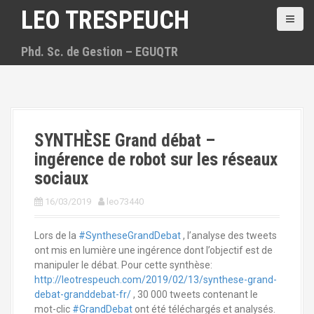
A
LEO TRESPEUCH
l
l
Phd. Sc. de Gestion – EGUQTR
e
r
a
u
c
o
SYNTHÈSE Grand débat –
n
t
ingérence de robot sur les réseaux
e
sociaux
n
u
16/03/2019
leo73440
p
r
Lors de la
#SyntheseGrandDebat
, l’analyse des tweets
i
ont mis en lumière une ingérence dont l’objectif est de
n
manipuler le débat. Pour cette synthèse:
c
http://leotrespeuch.com/2019/02/13/synthese-grand-
i
debat-granddebat-fr/
, 30 000 tweets contenant le
p
mot-clic
#GrandDebat
ont été téléchargés et analysés.