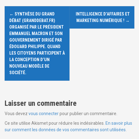
N
←
SYNTHÈSE DU GRAND
INTELLIGENCE D’AFFAIRES ET
a
DÉBAT (GRANDDEBAT.FR)
MARKETING NUMÉRIQUE !
→
ORGANISÉ PAR LE PRÉSIDENT
v
EMMANUEL MACRON ET SON
GOUVERNEMENT DIRIGÉ PAR
i
ÉDOUARD PHILIPPE. QUAND
LES CITOYENS PARTICIPENT À
g
LA CONCEPTION D’UN
NOUVEAU MODÈLE DE
a
SOCIÉTÉ.
t
i
Laisser un commentaire
o
Vous devez
vous connecter
pour publier un commentaire.
n
Ce site utilise Akismet pour réduire les indésirables.
En savoir plus
d
sur comment les données de vos commentaires sont utilisées
.