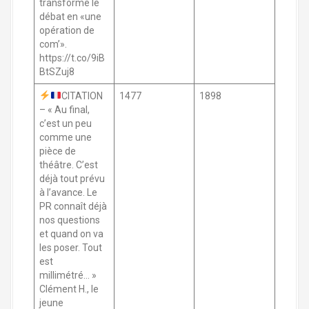
transformé le
débat en «une
opération de
com’».
https://t.co/9iB
BtSZuj8
CITATION
1477
1898
– « Au final,
c’est un peu
comme une
pièce de
théâtre. C’est
déjà tout prévu
à l’avance. Le
PR connaît déjà
nos questions
et quand on va
les poser. Tout
est
millimétré… »
Clément H., le
jeune