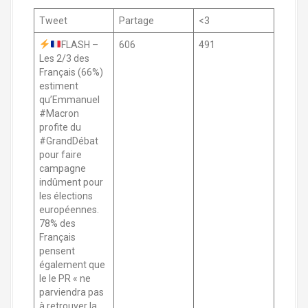
Tweet
Partage
<3
FLASH –
606
491
Les 2/3 des
Français (66%)
estiment
qu’Emmanuel
#Macron
profite du
#GrandDébat
pour faire
campagne
indûment pour
les élections
européennes.
78% des
Français
pensent
également que
le le PR « ne
parviendra pas
à retrouver la