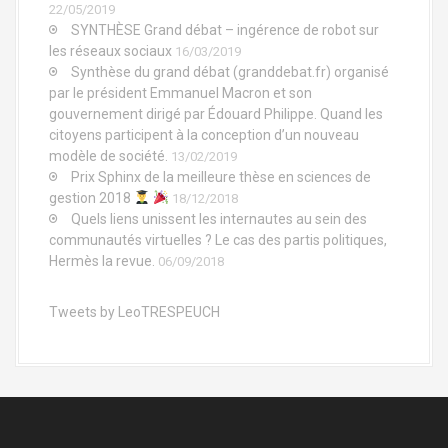
22/05/2019
SYNTHÈSE Grand débat – ingérence de robot sur
les réseaux sociaux
16/03/2019
Synthèse du grand débat (granddebat.fr) organisé
par le président Emmanuel Macron et son
gouvernement dirigé par Édouard Philippe. Quand les
citoyens participent à la conception d’un nouveau
modèle de société.
13/02/2019
Prix Sphinx de la meilleure thèse en sciences de
gestion 2018
18/12/2018
Quels liens unissent les internautes au sein des
communautés virtuelles ? Le cas des partis politiques,
Hermès la revue.
06/09/2018
Tweets by LeoTRESPEUCH