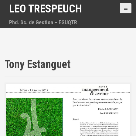
A
LEO TRESPEUCH
l
l
Phd. Sc. de Gestion – EGUQTR
e
r
a
u
c
o
n
Tony Estanguet
t
e
n
u
p
r
i
n
c
i
p