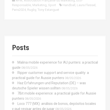
AFM
,
Association Française du Marketing
,
Eco-
Responsable
,
Marketing
,
Sport
Handball
,
Laura Flessel
,
Paris2024
,
Rugby
,
Tony Estanguet
Posts
Malina mobile experience for AU punters: a practical
guide
08/05/2026
Ripper customer support and service quality: a
practical guide for Aussie punters
08/05/2026
Haz Erfahrungen und Reputation (DE) – was
deutsche Spieler wissen sollten
08/05/2026
7Bit mobile experience: a practical guide for Aussie
punters
08/05/2026
Loco 777 (MX): análisis de bonos, depósitos locales
y qué revisar antes de jugar
08/05/2026