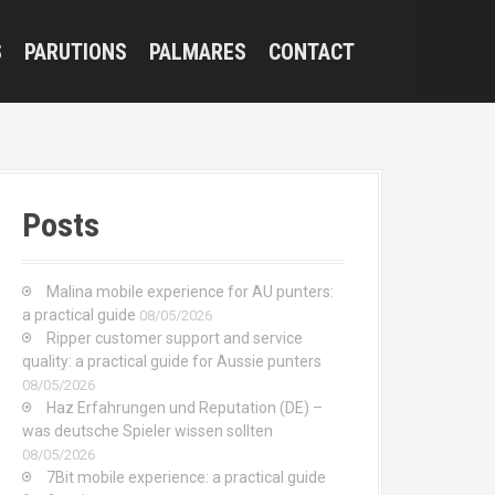
S
PARUTIONS
PALMARES
CONTACT
Posts
Malina mobile experience for AU punters:
a practical guide
08/05/2026
Ripper customer support and service
quality: a practical guide for Aussie punters
08/05/2026
Haz Erfahrungen und Reputation (DE) –
was deutsche Spieler wissen sollten
08/05/2026
7Bit mobile experience: a practical guide