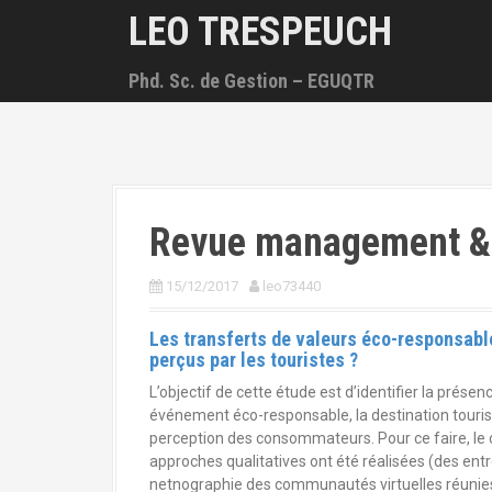
A
LEO TRESPEUCH
l
l
Phd. Sc. de Gestion – EGUQTR
e
r
a
u
c
o
n
Revue management & a
t
e
n
15/12/2017
leo73440
u
p
Les transferts de valeurs éco-responsabl
r
perçus par les touristes ?
i
L’objectif de cette étude est d’identifier la prés
n
événement éco-responsable, la destination tourist
c
perception des consommateurs. Pour ce faire, le
i
approches qualitatives ont été réalisées (des entr
p
netnographie des communautés virtuelles réunies