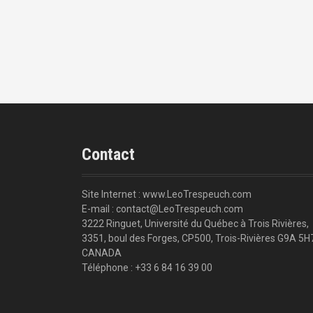
r
t
i
c
l
e
Contact
Site Internet : www.LeoTrespeuch.com
E-mail : contact@LeoTrespeuch.com
3222 Ringuet, Université du Québec à Trois Rivières,
3351, boul des Forges, CP500, Trois-Rivières G9A 5H
CANADA
Téléphone : +33 6 84 16 39 00