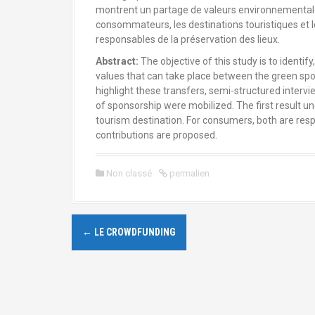
a
montrent un partage de valeurs environnementales
l
consommateurs, les destinations touristiques et l
responsables de la préservation des lieux.
Abstract:
The objective of this study is to identi
values that can take place between the green spor
highlight these transfers, semi-structured interv
of sponsorship were mobilized. The first result u
tourism destination. For consumers, both are resp
contributions are proposed.
Non classé
permalien
N
←
LE CROWDFUNDING
a
v
i