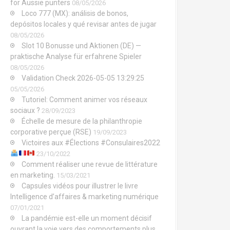
for Aussie punters
08/05/2026
Loco 777 (MX): análisis de bonos,
depósitos locales y qué revisar antes de jugar
08/05/2026
Slot 10 Bonusse und Aktionen (DE) —
praktische Analyse für erfahrene Spieler
08/05/2026
Validation Check 2026-05-05 13:29:25
05/05/2026
Tutoriel: Comment animer vos réseaux
sociaux ?
28/09/2023
Échelle de mesure de la philanthropie
corporative perçue (RSE)
19/09/2023
Victoires aux #Élections #Consulaires2022
23/10/2022
Comment réaliser une revue de littérature
en marketing.
15/03/2021
Capsules vidéos pour illustrer le livre
Intelligence d’affaires & marketing numérique
07/01/2021
La pandémie est-elle un moment décisif
ouvrant la voie vers des comportements plus