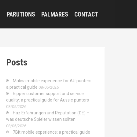
S
PARUTIONS
PALMARES
CONTACT
Posts
Malina mobile experience for AU punters:
a practical guide
08/05/2026
Ripper customer support and service
quality: a practical guide for Aussie punters
08/05/2026
Haz Erfahrungen und Reputation (DE) –
was deutsche Spieler wissen sollten
08/05/2026
7Bit mobile experience: a practical guide