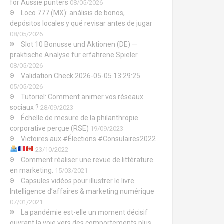
for Aussie punters
08/05/2026
Loco 777 (MX): análisis de bonos,
depósitos locales y qué revisar antes de jugar
08/05/2026
Slot 10 Bonusse und Aktionen (DE) —
praktische Analyse für erfahrene Spieler
08/05/2026
Validation Check 2026-05-05 13:29:25
05/05/2026
Tutoriel: Comment animer vos réseaux
sociaux ?
28/09/2023
Échelle de mesure de la philanthropie
corporative perçue (RSE)
19/09/2023
Victoires aux #Élections #Consulaires2022
23/10/2022
Comment réaliser une revue de littérature
en marketing.
15/03/2021
Capsules vidéos pour illustrer le livre
Intelligence d’affaires & marketing numérique
07/01/2021
La pandémie est-elle un moment décisif
ouvrant la voie vers des comportements plus