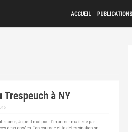
ACCUEIL
PUBLICATION
u Trespeuch à NY
016
ite soeur, Un petit mot pour t’exprimer ma fierté par
 ces deux années. Ton courage et ta determination ont