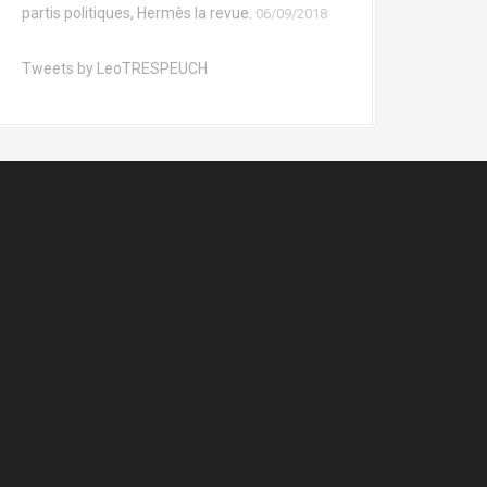
partis politiques, Hermès la revue.
06/09/2018
Tweets by LeoTRESPEUCH