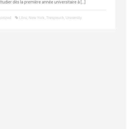
tudier dès la première année universitaire à […]
orized
Lilou
,
New York
,
Trespeuch
,
University