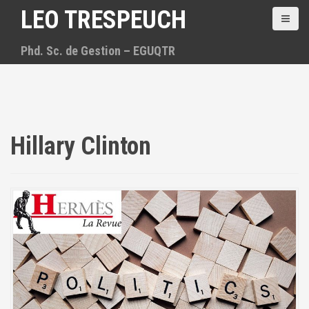
A
LEO TRESPEUCH
l
l
Phd. Sc. de Gestion – EGUQTR
e
r
a
u
c
o
n
Hillary Clinton
t
e
n
u
p
r
i
n
c
i
p