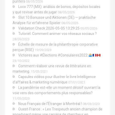
punters
08/05/2026
Loco 777 (MX): análisis de bonos, depósitos locales
y qué revisar antes de jugar
08/05/2026
Slot 10 Bonusse und Aktionen (DE) — praktische
Analyse für erfahrene Spieler
08/05/2026
Validation Check 2026-05-05 13:29:25
05/05/2026
Tutoriel: Comment animer vos réseaux sociaux ?
28/09/2023
Échelle de mesure de la philanthropie corporative
perçue (RSE)
19/09/2023
Victoires aux #Élections #Consulaires2022
23/10/2022
Comment réaliser une revue de littérature en
marketing.
15/03/2021
Capsules vidéos pour illustrer le livre Intelligence
d’affaires & marketing numérique
07/01/2021
La pandémie est-elle un moment décisif ouvrant la
voie vers des comportements plus responsables?
11/05/2020
Nous Français de l’Étranger à Montréal !
08/03/2020
Ouest-France : « Leo Trespeuch ancien champion de
snowboard mène une carrière de chercheur en