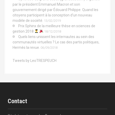
par le président Emmanuel Macron et son
gouvernement dirigé par Édouard Philippe. Quand les
citoyens participent à la conception d’un nouveau
modèle de société.
13/02/2019
Prix Sphinx de la meilleure thèse en sciences de
gestion 2018
18/12/2018
Quels liens unissent les internautes au sein des
communautés virtuelles ? Le cas des partis politiques,
Hermès la revue.
06/09/2018
Tweets by LeoTRESPEUCH
Contact