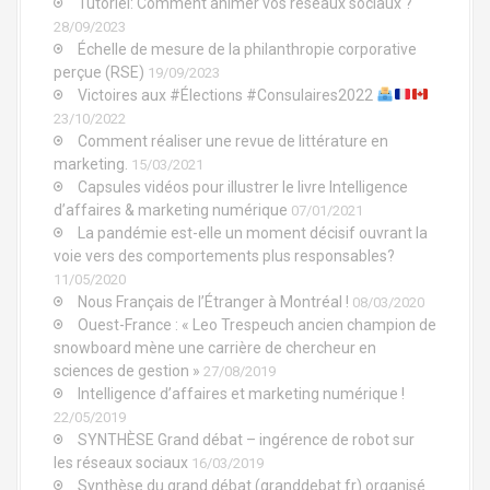
Tutoriel: Comment animer vos réseaux sociaux ?
'
28/09/2023
Échelle de mesure de la philanthropie corporative
a
perçue (RSE)
19/09/2023
Victoires aux #Élections #Consulaires2022
r
23/10/2022
Comment réaliser une revue de littérature en
t
marketing.
15/03/2021
Capsules vidéos pour illustrer le livre Intelligence
i
d’affaires & marketing numérique
07/01/2021
La pandémie est-elle un moment décisif ouvrant la
c
voie vers des comportements plus responsables?
l
11/05/2020
Nous Français de l’Étranger à Montréal !
08/03/2020
e
Ouest-France : « Leo Trespeuch ancien champion de
snowboard mène une carrière de chercheur en
sciences de gestion »
27/08/2019
Intelligence d’affaires et marketing numérique !
22/05/2019
SYNTHÈSE Grand débat – ingérence de robot sur
les réseaux sociaux
16/03/2019
Synthèse du grand débat (granddebat.fr) organisé