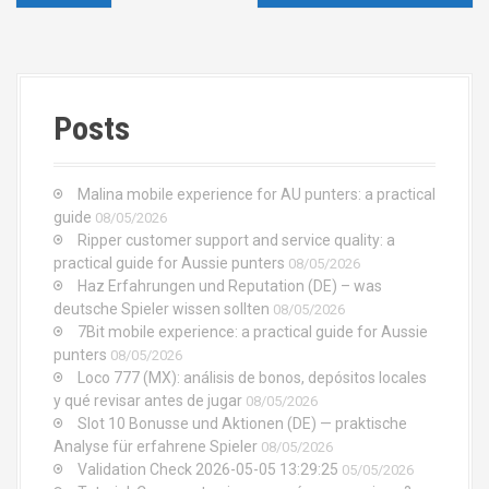
a
a
l
v
i
Posts
g
a
Malina mobile experience for AU punters: a practical
t
guide
08/05/2026
Ripper customer support and service quality: a
i
practical guide for Aussie punters
08/05/2026
Haz Erfahrungen und Reputation (DE) – was
o
deutsche Spieler wissen sollten
08/05/2026
7Bit mobile experience: a practical guide for Aussie
n
punters
08/05/2026
Loco 777 (MX): análisis de bonos, depósitos locales
d
y qué revisar antes de jugar
08/05/2026
Slot 10 Bonusse und Aktionen (DE) — praktische
e
Analyse für erfahrene Spieler
08/05/2026
l
Validation Check 2026-05-05 13:29:25
05/05/2026